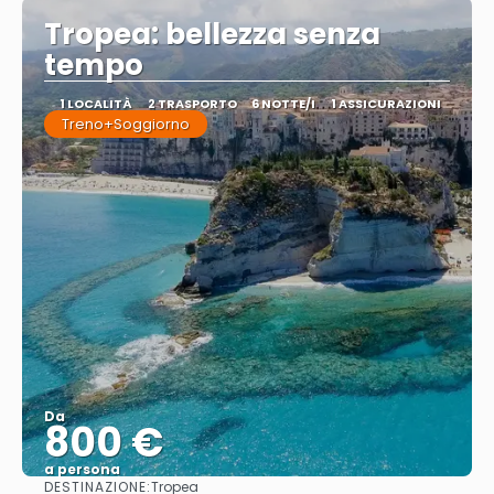
Tropea: bellezza senza
tempo
1 LOCALITÀ
2 TRASPORTO
6 NOTTE/I
1 ASSICURAZIONI
Treno+Soggiorno
Da
800 €
a persona
DESTINAZIONE:
Tropea