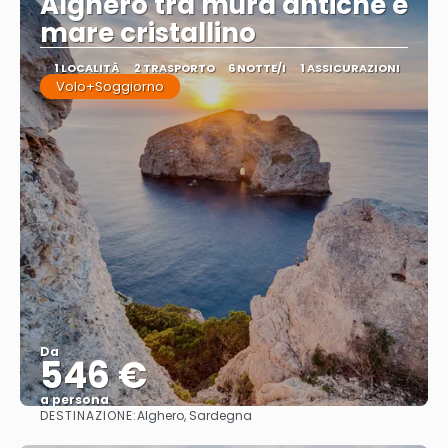
Alghero tra mura antiche e
mare cristallino
1 LOCALITÀ
2 TRASPORTO
6 NOTTE/I
1 ASSICURAZIONI
Volo+Soggiorno
Da
546 €
a persona
DESTINAZIONE:
Alghero, Sardegna
Vedere