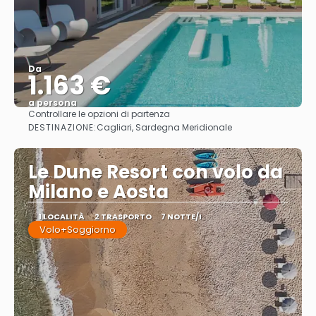
Da
1.163 €
a persona
Controllare le opzioni di partenza
Vedere
DESTINAZIONE:
Cagliari, Sardegna Meridionale
Le Dune Resort con volo da
Milano e Aosta
1 LOCALITÀ
2 TRASPORTO
7 NOTTE/I
Volo+Soggiorno