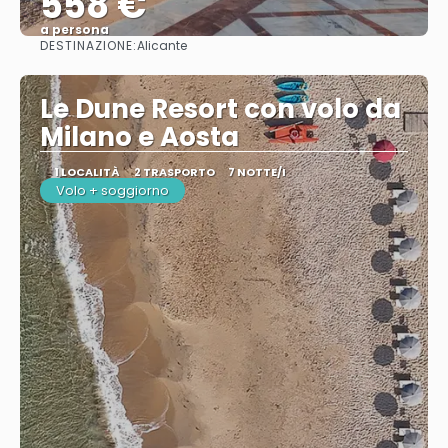
558 €
a persona
DESTINAZIONE:
Alicante
Vedere
Le Dune Resort con volo da
Milano e Aosta
1 LOCALITÀ
2 TRASPORTO
7 NOTTE/I
Volo + soggiorno