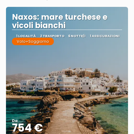
Vedere
Naxos: mare turchese e
vicoli bianchi
1 LOCALITÀ
2 TRASPORTO
6 NOTTE/I
1 ASSICURAZIONI
Volo+Soggiorno
Da
754 €