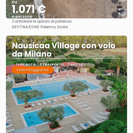
Da
1.071 €
a persona
Controllare le opzioni di partenza
Vedere
DESTINAZIONE:
Palermo, Sicilia
Nausicaa Village con volo
da Milano
1 LOCALITÀ
2 TRASPORTO
7 NOTTE/I
Volo+Soggiorno