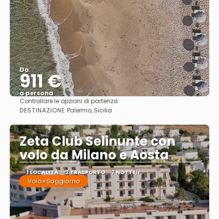
Da
911 €
a persona
Controllare le opzioni di partenza
Vedere
DESTINAZIONE:
Palermo, Sicilia
Zeta Club Selinunte con
volo da Milano e Aosta
1 LOCALITÀ
2 TRASPORTO
7 NOTTE/I
Volo+Soggiorno