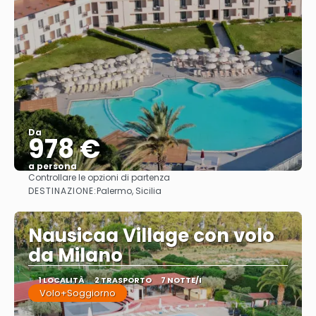
Da
978 €
a persona
Controllare le opzioni di partenza
Vedere
DESTINAZIONE:
Palermo, Sicilia
Nausicaa Village con volo
da Milano
1 LOCALITÀ
2 TRASPORTO
7 NOTTE/I
Volo+Soggiorno