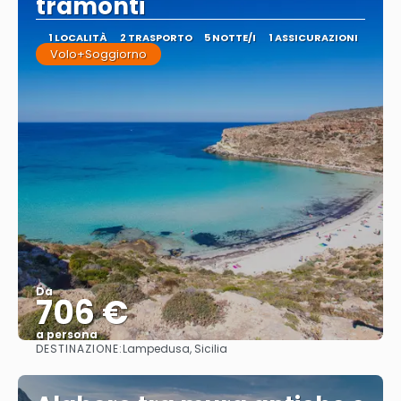
tramonti
1 LOCALITÀ
2 TRASPORTO
5 NOTTE/I
1 ASSICURAZIONI
Volo+Soggiorno
Da
706 €
a persona
DESTINAZIONE:
Lampedusa, Sicilia
Vedere