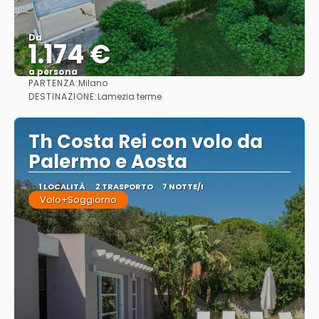
Da
1.174 €
a persona
PARTENZA:
Milano
Vedere
DESTINAZIONE:
Lamezia terme
Th Costa Rei con volo da
Palermo e Aosta
1 LOCALITÀ
2 TRASPORTO
7 NOTTE/I
Volo+Soggiorno