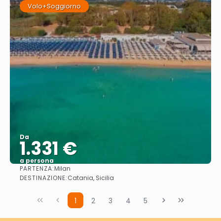
Volo+Soggiorno
Da
1.331 €
a persona
PARTENZA:
Milan
Vedere
DESTINAZIONE:
Catania, Sicilia
1
2
3
4
5