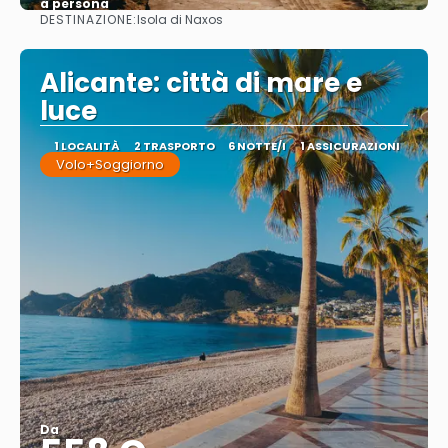
a persona
DESTINAZIONE:
Isola di Naxos
Vedere
Alicante: città di mare e
luce
1 LOCALITÀ
2 TRASPORTO
6 NOTTE/I
1 ASSICURAZIONI
Volo+Soggiorno
Da