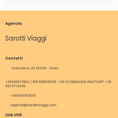
Agenzia
Sarotti Viaggi
Contatti
Viale Derna, 44 25048 - Edolo
+39036472852 / PER EMERGENZE: +39 02 39864425 WHATSAPP: +39
333 571 6035
+393347150843
agenzia@sarottiviaggi.com
Link Utili